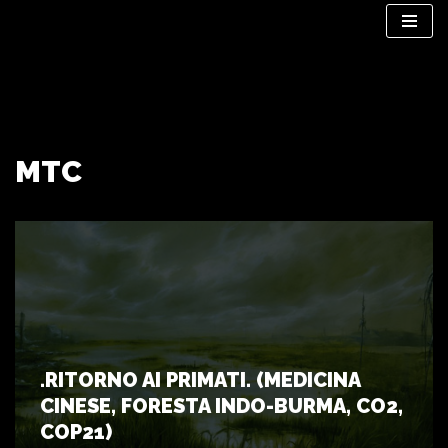
Vai
al
contenuto
MTC
.RITORNO AI PRIMATI. (MEDICINA
CINESE, FORESTA INDO-BURMA, CO2,
COP21)