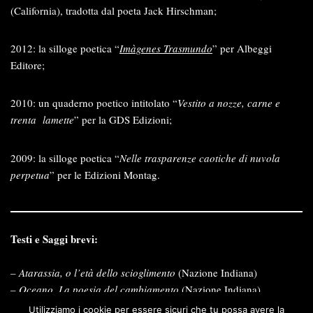
(California), tradotta dal poeta Jack Hirschman;
2012: la silloge poetica “
Imàgenes Trasmundo
” per Albeggi
Editore;
2010: un quaderno poetico intitolato “
Vestito a nozze, carne e
trenta
lamette
” per la GDS Edizioni;
2009: la silloge poetica “
Nelle trasparenze caotiche di nuvola
perpetua
” per le Edizioni Montag.
Testi e Saggi brevi:
–
Atarassia, o l’età dello scioglimento
(Nazione Indiana)
–
Oceano. La poesia del cambiamento
(Nazione Indiana)
–
Ci sono bestie al confine
–
parte 1
e
parte 2
(Nazione Indiana)
Utilizziamo i cookie per essere sicuri che tu possa avere la