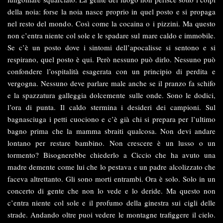
della noia: forse la noia nasce proprio in quel posto e si propaga
nel resto del mondo. Così come la cocaina o i pizzini. Ma questo
non c’entra niente col sole e le spadare sul mare caldo e immobile.
Se c’è un posto dove i sintomi dell’apocalisse si sentono e si
respirano, quel posto è qui. Però nessuno può dirlo. Nessuno può
confondere l’ospitalità esagerata con un principio di perdita e
vergogna. Nessuno deve parlare male anche se il pranzo fa schifo
e la spazzatura galleggia dolcemente sulle onde. Sono le dodici,
l’ora di punta. Il caldo stermina i desideri dei campioni. Sul
bagnasciuga i petti cuociono e c’è già chi si prepara per l’ultimo
bagno prima che la mamma sbraiti qualcosa. Non devi andare
lontano per restare bambino. Non crescere è un lusso o un
tormento? Bisognerebbe chiederlo a Ciccio che ha avuto una
madre demente come lui che lo pestava e un padre alcolizzato che
faceva altrettanto. Gli sono morti entrambi. Ora è solo. Solo in un
concerto di gente che non lo vede e lo deride. Ma questo non
c’entra niente col sole e il profumo della ginestra sui cigli delle
strade. Andando oltre puoi vedere le montagne trafiggere il cielo.