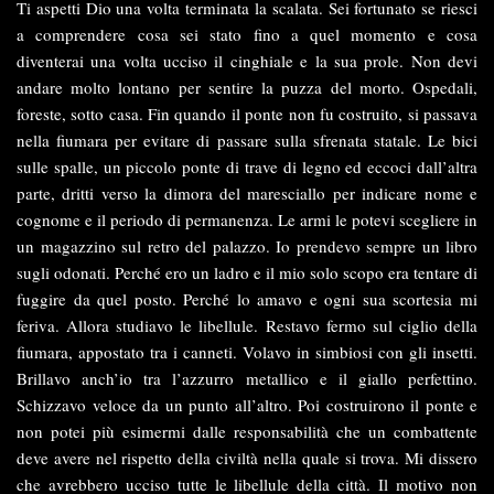
Ti aspetti Dio una volta terminata la scalata. Sei fortunato se riesci
a comprendere cosa sei stato fino a quel momento e cosa
diventerai una volta ucciso il cinghiale e la sua prole. Non devi
andare molto lontano per sentire la puzza del morto. Ospedali,
foreste, sotto casa. Fin quando il ponte non fu costruito, si passava
nella fiumara per evitare di passare sulla sfrenata statale. Le bici
sulle spalle, un piccolo ponte di trave di legno ed eccoci dall’altra
parte, dritti verso la dimora del maresciallo per indicare nome e
cognome e il periodo di permanenza. Le armi le potevi scegliere in
un magazzino sul retro del palazzo. Io prendevo sempre un libro
sugli odonati. Perché ero un ladro e il mio solo scopo era tentare di
fuggire da quel posto. Perché lo amavo e ogni sua scortesia mi
feriva. Allora studiavo le libellule. Restavo fermo sul ciglio della
fiumara, appostato tra i canneti. Volavo in simbiosi con gli insetti.
Brillavo anch’io tra l’azzurro metallico e il giallo perfettino.
Schizzavo veloce da un punto all’altro. Poi costruirono il ponte e
non potei più esimermi dalle responsabilità che un combattente
deve avere nel rispetto della civiltà nella quale si trova. Mi dissero
che avrebbero ucciso tutte le libellule della città. Il motivo non