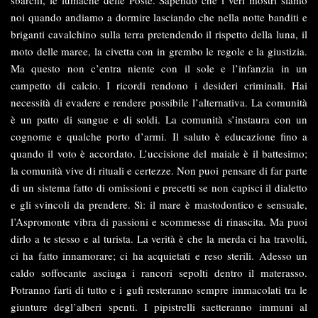
noi quando andiamo a dormire lasciando che nella notte banditi e
briganti cavalchino sulla terra pretendendo il rispetto della luna, il
moto delle maree, la civetta con in grembo le regole e la giustizia.
Ma questo non c’entra niente con il sole e l’infanzia in un
campetto di calcio. I ricordi rendono i desideri criminali. Hai
necessità di evadere e rendere possibile l’alternativa. La comunità
è un patto di sangue e di soldi. La comunità s’instaura con un
cognome e qualche porto d’armi. Il saluto è educazione fino a
quando il voto è accordato. L’uccisione del maiale è il battesimo;
la comunità vive di rituali e certezze. Non puoi pensare di far parte
di un sistema fatto di omissioni e precetti se non capisci il dialetto
e gli svincoli da prendere. Sì: il mare è mastodontico e sensuale,
l’Aspromonte vibra di passioni e scommesse di rinascita. Ma puoi
dirlo a te stesso e al turista. La verità è che la merda ci ha travolti,
ci ha fatto innamorare; ci ha acquietati e reso sterili. Adesso un
caldo soffocante asciuga i rancori sepolti dentro il materasso.
Potranno farti di tutto e i gufi resteranno sempre immacolati tra le
giunture degl’alberi spenti. I pipistrelli saetteranno immuni al