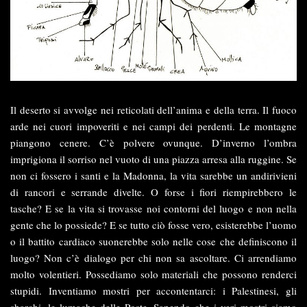
Il deserto si avvolge nei reticolati dell’anima e della terra. Il fuoco
arde nei cuori impoveriti e nei campi dei perdenti. Le montagne
piangono cenere. C’è polvere ovunque. D’inverno l’ombra
imprigiona il sorriso nel vuoto di una piazza arresa alla ruggine. Se
non ci fossero i santi e la Madonna, la vita sarebbe un andirivieni
di rancori e serrande divelte. O forse i fiori riempirebbero le
tasche? E se la vita si trovasse noi contorni del luogo e non nella
gente che lo possiede? E se tutto ciò fosse vero, esisterebbe l’uomo
o il battito cardiaco suonerebbe solo nelle cose che definiscono il
luogo? Non c’è dialogo per chi non sa ascoltare. Ci arrendiamo
molto volentieri. Possediamo solo materiali che possono renderci
stupidi. Inventiamo mostri per accontentarci: i Palestinesi, gli
sbarchi, le lumache delle Poste. Sapendo che i veri mostri siamo