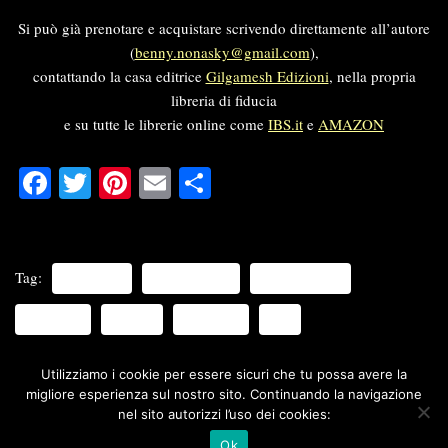
Si può già prenotare e acquistare scrivendo direttamente all’autore
(
benny.nonasky@gmail.com
),
contattando la casa editrice
Gilgamesh Edizioni
, nella propria
libreria di fiducia
e su tutte le librerie online come
IBS.it
e
AMAZON
Fa
T
Pi
E
C
ce
wi
nt
m
on
bo
tte
er
ail
di
ok
r
es
vi
Tag:
CALABRIA
CORRUZIONE
NDRANGHETA
t
di
NONASKY
POESIA
POLITICA
SUD
Utilizziamo i cookie per essere sicuri che tu possa avere la
migliore esperienza sul nostro sito. Continuando la navigazione
nel sito autorizzi l’uso dei cookies:
Ok