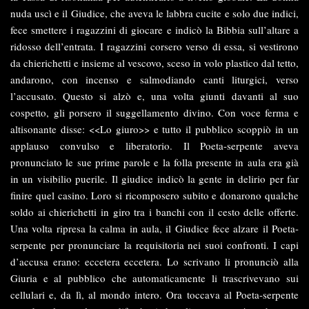
nuda uscì e il Giudice, che aveva le labbra cucite e solo due indici,
fece smettere i ragazzini di giocare e indicò la Bibbia sull’altare a
ridosso dell’entrata. I ragazzini corsero verso di essa, si vestirono
da chierichetti e insieme al vescovo, sceso in volo plastico dal tetto,
andarono, con incenso e salmodiando canti liturgici, verso
l’accusato. Questo si alzò e, una volta giunti davanti al suo
cospetto, gli porsero il suggellamento divino. Con voce ferma e
altisonante disse: <<Lo giuro>> e tutto il pubblico scoppiò in un
applauso convulso e liberatorio. Il Poeta-serpente aveva
pronunciato le sue prime parole e la folla presente in aula era già
in un visibilio puerile. Il giudice indicò la gente in delirio per far
finire quel casino. Loro si ricomposero subito e donarono qualche
soldo ai chierichetti in giro tra i banchi con il cesto delle offerte.
Una volta ripresa la calma in aula, il Giudice fece alzare il Poeta-
serpente per pronunciare la requisitoria nei suoi confronti. I capi
d’accusa erano: eccetera eccetera. Lo scrivano li pronunciò alla
Giuria e al pubblico che automaticamente li trascrivevano sui
cellulari e, da lì, al mondo intero. Ora toccava al Poeta-serpente