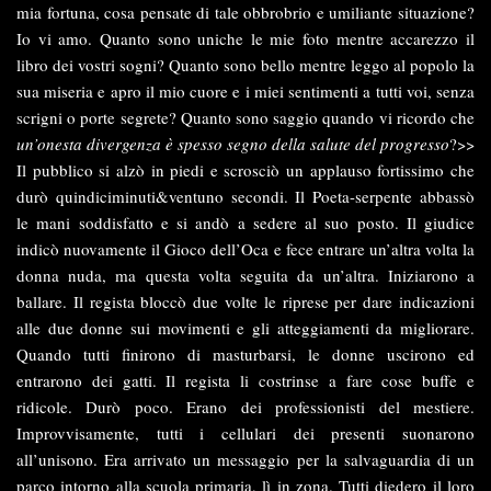
mia fortuna, cosa pensate di tale obbrobrio e umiliante situazione?
Io vi amo. Quanto sono uniche le mie foto mentre accarezzo il
libro dei vostri sogni? Quanto sono bello mentre leggo al popolo la
sua miseria e apro il mio cuore e i miei sentimenti a tutti voi, senza
scrigni o porte segrete? Quanto sono saggio quando vi ricordo che
un’onesta divergenza è spesso segno della salute del progresso
?>>
Il pubblico si alzò in piedi e scrosciò un applauso fortissimo che
durò quindiciminuti&ventuno secondi. Il Poeta-serpente abbassò
le mani soddisfatto e si andò a sedere al suo posto. Il giudice
indicò nuovamente il Gioco dell’Oca e fece entrare un’altra volta la
donna nuda, ma questa volta seguita da un’altra. Iniziarono a
ballare. Il regista bloccò due volte le riprese per dare indicazioni
alle due donne sui movimenti e gli atteggiamenti da migliorare.
Quando tutti finirono di masturbarsi, le donne uscirono ed
entrarono dei gatti. Il regista li costrinse a fare cose buffe e
ridicole. Durò poco. Erano dei professionisti del mestiere.
Improvvisamente, tutti i cellulari dei presenti suonarono
all’unisono. Era arrivato un messaggio per la salvaguardia di un
parco intorno alla scuola primaria, lì in zona. Tutti diedero il loro