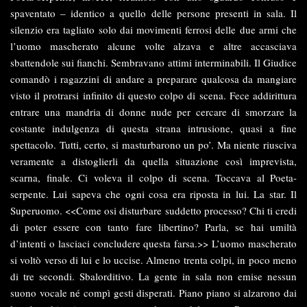
spaventato – identico a quello delle persone presenti in sala. Il
silenzio era tagliato solo dai movimenti ferrosi delle due armi che
l’uomo mascherato alcune volte alzava e altre accasciava
sbattendole sui fianchi. Sembravano attimi interminabili. Il Giudice
comandò i ragazzini di andare a preparare qualcosa da mangiare
visto il protrarsi infinito di questo colpo di scena. Fece addirittura
entrare una mandria di donne nude per cercare di smorzare la
costante indulgenza di questa strana intrusione, quasi a fine
spettacolo. Tutti, certo, si masturbarono un po’. Ma niente riusciva
veramente a distoglierli da quella situazione così imprevista,
scarna, finale. Ci voleva il colpo di scena. Toccava al Poeta-
serpente. Lui sapeva che ogni cosa era riposta in lui. La star. Il
Superuomo. <<Come osi disturbare suddetto processo? Chi ti credi
di poter essere con tanto fare libertino? Parla, se hai umiltà
d’intenti o lasciaci concludere questa farsa.>> L’uomo mascherato
si voltò verso di lui e lo uccise. Almeno trenta colpi, in poco meno
di tre secondi. Sbalorditivo. La gente in sala non emise nessun
suono vocale né compì gesti disperati. Piano piano si alzarono dai