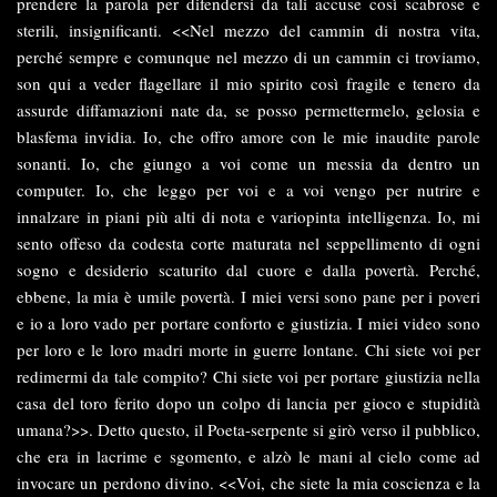
prendere la parola per difendersi da tali accuse così scabrose e
sterili, insignificanti. <<Nel mezzo del cammin di nostra vita,
perché sempre e comunque nel mezzo di un cammin ci troviamo,
son qui a veder flagellare il mio spirito così fragile e tenero da
assurde diffamazioni nate da, se posso permettermelo, gelosia e
blasfema invidia. Io, che offro amore con le mie inaudite parole
sonanti. Io, che giungo a voi come un messia da dentro un
computer. Io, che leggo per voi e a voi vengo per nutrire e
innalzare in piani più alti di nota e variopinta intelligenza. Io, mi
sento offeso da codesta corte maturata nel seppellimento di ogni
sogno e desiderio scaturito dal cuore e dalla povertà. Perché,
ebbene, la mia è umile povertà. I miei versi sono pane per i poveri
e io a loro vado per portare conforto e giustizia. I miei video sono
per loro e le loro madri morte in guerre lontane. Chi siete voi per
redimermi da tale compito? Chi siete voi per portare giustizia nella
casa del toro ferito dopo un colpo di lancia per gioco e stupidità
umana?>>. Detto questo, il Poeta-serpente si girò verso il pubblico,
che era in lacrime e sgomento, e alzò le mani al cielo come ad
invocare un perdono divino. <<Voi, che siete la mia coscienza e la