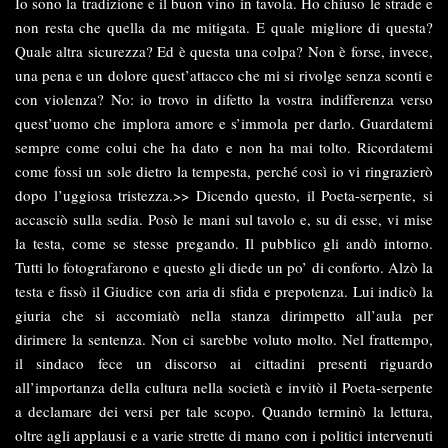
Io sono la tradizione e il buon vino in tavola. Ho chiuso le strade e
non resta che quella da me mitigata. E quale migliore di questa?
Quale altra sicurezza? Ed è questa una colpa? Non è forse, invece,
una pena e un dolore quest’attacco che mi si rivolge senza sconti e
con violenza? No: io trovo in difetto la vostra indifferenza verso
quest’uomo che implora amore e s’immola per darlo. Guardatemi
sempre come colui che ha dato e non ha mai tolto. Ricordatemi
come fossi un sole dietro la tempesta, perché così io vi ringrazierò
dopo l’uggiosa tristezza.>> Dicendo questo, il Poeta-serpente, si
accasciò sulla sedia. Posò le mani sul tavolo e, su di esse, vi mise
la testa, come se stesse pregando. Il pubblico gli andò intorno.
Tutti lo fotografarono e questo gli diede un po’ di conforto. Alzò la
testa e fissò il Giudice con aria di sfida e prepotenza. Lui indicò la
giuria che si accomiatò nella stanza dirimpetto all’aula per
dirimere la sentenza. Non ci sarebbe voluto molto. Nel frattempo,
il sindaco fece un discorso ai cittadini presenti riguardo
all’importanza della cultura nella società e invitò il Poeta-serpente
a declamare dei versi per tale scopo. Quando terminò la lettura,
oltre agli applausi e a varie strette di mano con i politici intervenuti