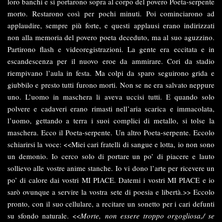
loro banchi e si portarono sopra al corpo del povero Poeta-serpente
morto. Restarono così per pochi minuti. Poi cominciarono ad
applaudire, sempre più forte, e questi applausi erano indirizzati
non alla memoria del povero poeta deceduto, ma al suo aguzzino.
Partirono flash e videoregistrazioni. La gente era eccitata e in
escandescenza per il nuovo eroe da ammirare. Cori da stadio
riempivano l’aula in festa. Ma colpi da sparo seguirono grida e
giubbilo e presto tutti furono morti. Non se ne era salvato neppure
uno. L’uomo in maschera li aveva uccisi tutti. E quando solo
polvere e cadaveri erano rimasti nell’aria scarica e immacolata,
l’uomo, gettando a terra i suoi complici di metallo, si tolse la
maschera. Ecco il Poeta-serpente. Un altro Poeta-serpente. Eccolo
schiarirsi la voce: <<Miei cari fratelli di sangue e lotta, io non sono
un demonio. Io cerco solo di portare un po’ di piacere e lauto
sollievo alle vostre anime stanche. Io vi dono l’arte per ricevere un
po’ di calore dai vostri MI PIACE. Datemi i vostri MI PIACE e io
sarò ovunque a servire la vostra sete di poesia e libertà.>> Eccolo
pronto, con il suo cellulare, a recitare un sonetto per i cari defunti
su sfondo naturale. <<
Morte, non essere troppo orgogliosa,/ se