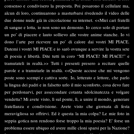
consenso e condivisero la proposta. Poi posarono il cellulare ma,
alcun di loro, continuarono a masturbarsi rivedendo il video delle
due donne nude già in circolazione su internet. <<Miei cari fratelli
di sangue e lotta, io non sono un demonio. Io cerco solo di portare
un po’ di piacere e lauto sollievo alle vostre anime stanche. Io vi
dono l’arte per ricevere un po’ di calore dai vostri MI PIACE.
Datemi i vostri MI PIACE e io sarò ovunque a servire la vostra sete
di poesia e libertà. Dite tutti in coro “MI PIACE! MI PIACE!” e
tramutateli in realtà.>> Tutti i presenti presero a recitare quelle
parole e a tramutarle in realtà. <<Queste accuse che mi vengono
poste sono scempi e cattiva sorte. Io, letterato e lettore, che parlo
la lingua dei padri e in falsetto urlo il mio sconforto, cosa devo fare
per perdonarvi, per assecondare cotanta sdolcinatezza e volgare
vendetta? Mi avete visto, lì sul ponte, lì, a unire il mondo, generare
fratellanza e condivisione. Avete visto che giornata di festa
meravigliosa so offrirvi. Ed è questa la mia colpa? Le mie foto in
seppia gotica non rendono forse troppo la mia poesia? E’ forse un
problema essere ubiquo ed avere mille cloni sparsi per la Nazione?