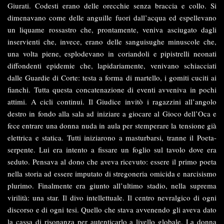
Giurati. Codesti erano delle orecchie senza braccia e collo. Si
dimenavano come delle anguille fuori dall’acqua ed espellevano
un liquame rossastro che, prontamente, veniva asciugato dagli
inservienti che, invece, erano delle sanguisughe minuscole che,
una volta piene, esplodevano in coriandoli e pipistrelli neonati
diffondenti epidemie che, lapidariamente, venivano schiacciati
dalle Guardie di Corte: testa a forma di martello, i gomiti cuciti ai
fianchi. Tutta questa concatenazione di eventi avveniva in pochi
attimi. A cicli continui. Il Giudice invitò i ragazzini all’angolo
destro in fondo alla sala ad iniziare a giocare al Gioco dell’Oca e
fece entrare una donna nuda in aula per stemperare la tensione già
elettrica e statica. Tutti iniziarono a masturbarsi, tranne il Poeta-
serpente. Lui era intento a fissare un foglio sul tavolo dove era
seduto. Pensava al dono che aveva ricevuto: essere il primo poeta
nella storia ad essere imputato di stregoneria omicida e narcisismo
plurimo. Finalmente era giunto all’ultimo stadio, nella suprema
virilità: una star. Il divo intellettuale. Il centro nevralgico di ogni
discorso e di ogni tesi. Quello che stava avvenendo gli aveva dato
la cassa di risonanza per autenticarlo a livello globale. La donna