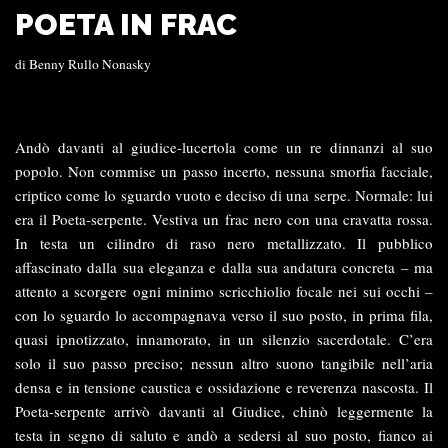
POETA IN FRAC
di
Benny Rullo Nonasky
Andò davanti al giudice-lucertola come un re dinnanzi al suo
popolo. Non commise un passo incerto, nessuna smorfia facciale,
criptico come lo sguardo vuoto e deciso di una serpe. Normale: lui
era il Poeta-serpente. Vestiva un frac nero con una cravatta rossa.
In testa un cilindro di raso nero metallizzato. Il pubblico
affascinato dalla sua eleganza e dalla sua andatura concreta – ma
attento a scorgere ogni minimo scricchiolio focale nei sui occhi –
con lo sguardo lo accompagnava verso il suo posto, in prima fila,
quasi ipnotizzato, innamorato, in un silenzio sacerdotale. C’era
solo il suo passo preciso; nessun altro suono tangibile nell’aria
densa e in tensione caustica e ossidazione e reverenza nascosta. Il
Poeta-serpente arrivò davanti al Giudice, chinò leggermente la
testa in segno di saluto e andò a sedersi al suo posto, fianco ai