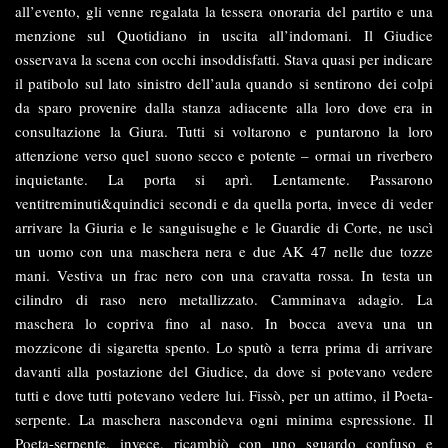
all’evento, gli venne regalata la tessera onoraria del partito e una
menzione sul Quotidiano in uscita all’indomani. Il Giudice
osservava la scena con occhi insoddisfatti. Stava quasi per indicare
il patibolo sul lato sinistro dell’aula quando si sentirono dei colpi
da sparo provenire dalla stanza adiacente alla loro dove era in
consultazione la Giura. Tutti si voltarono e puntarono la loro
attenzione verso quel suono secco e potente – ormai un riverbero
inquietante. La porta si aprì. Lentamente. Passarono
ventitreminuti&quindici secondi e da quella porta, invece di veder
arrivare la Giuria e le sanguisughe e le Guardie di Corte, ne uscì
un uomo con una maschera nera e due AK 47 nelle due tozze
mani. Vestiva un frac nero con una cravatta rossa. In testa un
cilindro di raso nero metallizzato. Camminava adagio. La
maschera lo copriva fino al naso. In bocca aveva una un
mozzicone di sigaretta spento. Lo sputò a terra prima di arrivare
davanti alla postazione del Giudice, da dove si potevano vedere
tutti e dove tutti potevano vedere lui. Fissò, per un attimo, il Poeta-
serpente. La maschera nascondeva ogni minima espressione. Il
Poeta-serpente, invece, ricambiò con uno sguardo confuso e