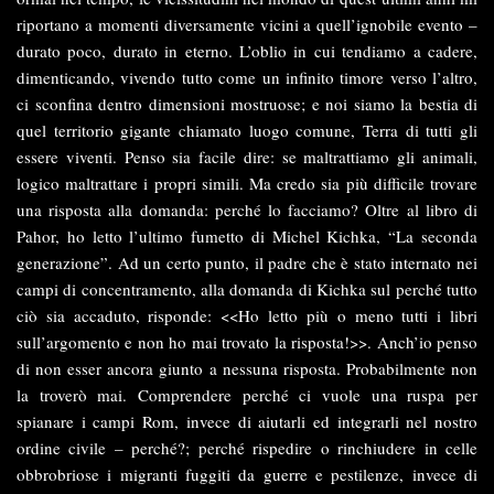
riportano a momenti diversamente vicini a quell’ignobile evento –
durato poco, durato in eterno. L’oblio in cui tendiamo a cadere,
dimenticando, vivendo tutto come un infinito timore verso l’altro,
ci sconfina dentro dimensioni mostruose; e noi siamo la bestia di
quel territorio gigante chiamato luogo comune, Terra di tutti gli
essere viventi. Penso sia facile dire: se maltrattiamo gli animali,
logico maltrattare i propri simili. Ma credo sia più difficile trovare
una risposta alla domanda: perché lo facciamo? Oltre al libro di
Pahor, ho letto l’ultimo fumetto di Michel Kichka, “La seconda
generazione”. Ad un certo punto, il padre che è stato internato nei
campi di concentramento, alla domanda di Kichka sul perché tutto
ciò sia accaduto, risponde: <<Ho letto più o meno tutti i libri
sull’argomento e non ho mai trovato la risposta!>>. Anch’io penso
di non esser ancora giunto a nessuna risposta. Probabilmente non
la troverò mai. Comprendere perché ci vuole una ruspa per
spianare i campi Rom, invece di aiutarli ed integrarli nel nostro
ordine civile – perché?; perché rispedire o rinchiudere in celle
obbrobriose i migranti fuggiti da guerre e pestilenze, invece di