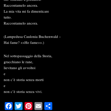
Raccontamelo ancora.
La mia vita mi fa dimenticare
tutto.
Raccontamelo ancora.
(Lampedusa Caulonia Buchenwald –
Hai fame? <<Ho fame>>.)
Nel sottopassaggio della Storia,
gracchiano le rane,
lievitano gli avvoltoi
e
non c’è storia senza morti
e
non c’è storia senza vivi.
Fa
T
Pi
E
C