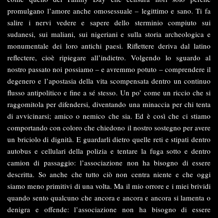
promulgano l’amore anche omosessuale – legittimo e sano. Ti fa
salire i nervi vedere e sapere dello sterminio compiuto sui
sudanesi, sui maliani, sui nigeriani e sulla storia archeologica e
monumentale dei loro antichi paesi. Riflettere deriva dal latino
reflectere, cioè ripiegare all’indietro. Volgendo lo sguardo al
nostro passato noi possiamo – e avremmo potuto – comprendere il
degenero e l’apostasia della vita scompensata dentro un continuo
flusso antipolitico e fine a sé stesso. Un po’ come un riccio che si
raggomitola per difendersi, diventando una minaccia per chi tenta
di avvicinarsi; amico o nemico che sia. Ed è così che ci stiamo
comportando con coloro che chiedono il nostro sostegno per avere
un briciolo di dignità. E guardarli dietro quelle reti e stipati dentro
autobus e cellulari della polizia e tentare la fuga sotto e dentro
camion di passaggio: l’associazione non ha bisogno di essere
descritta. So anche che tutto ciò non centra niente e che oggi
siamo meno primitivi di una volta. Ma il mio orrore e i miei brividi
quando sento qualcuno che ancora e ancora e ancora si lamenta o
denigra e offende: l’associazione non ha bisogno di essere