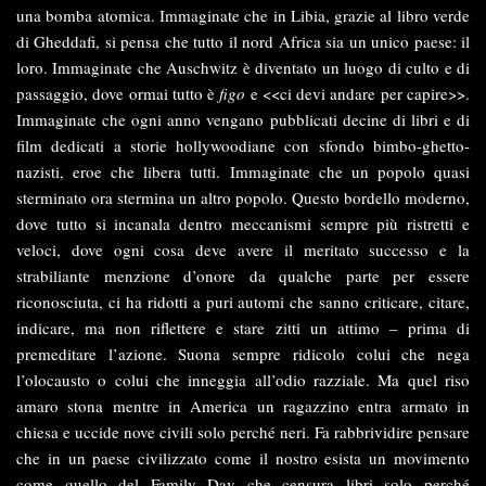
una bomba atomica. Immaginate che in Libia, grazie al libro verde
di Gheddafi, si pensa che tutto il nord Africa sia un unico paese: il
loro. Immaginate che Auschwitz è diventato un luogo di culto e di
passaggio, dove ormai tutto è
figo
e <<ci devi andare per capire>>.
Immaginate che ogni anno vengano pubblicati decine di libri e di
film dedicati a storie hollywoodiane con sfondo bimbo-ghetto-
nazisti, eroe che libera tutti. Immaginate che un popolo quasi
sterminato ora stermina un altro popolo. Questo bordello moderno,
dove tutto si incanala dentro meccanismi sempre più ristretti e
veloci, dove ogni cosa deve avere il meritato successo e la
strabiliante menzione d’onore da qualche parte per essere
riconosciuta, ci ha ridotti a puri automi che sanno criticare, citare,
indicare, ma non riflettere e stare zitti un attimo – prima di
premeditare l’azione. Suona sempre ridicolo colui che nega
l’olocausto o colui che inneggia all’odio razziale. Ma quel riso
amaro stona mentre in America un ragazzino entra armato in
chiesa e uccide nove civili solo perché neri. Fa rabbrividire pensare
che in un paese civilizzato come il nostro esista un movimento
come quello del Family Day che censura libri solo perché