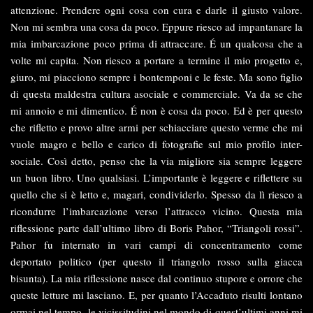
attenzione. Prendere ogni cosa con cura e darle il giusto valore.
Non mi sembra una cosa da poco. Eppure riesco ad impantanare la
mia imbarcazione poco prima di attraccare. É un qualcosa che a
volte mi capita. Non riesco a portare a termine il mio progetto e,
giuro, mi piacciono sempre i bontemponi e le feste. Ma sono figlio
di questa maldestra cultura asociale e commerciale. Va da se che
mi annoio e mi dimentico. É non è cosa da poco. Ed è per questo
che rifletto e provo altre armi per schiacciare questo verme che mi
vuole magro e bello e carico di fotografie sul mio profilo inter-
sociale. Così detto, penso che la via migliore sia sempre leggere
un buon libro. Uno qualsiasi. L’importante è leggere e riflettere su
quello che si è letto e, magari, condividerlo. Spesso da lì riesco a
ricondurre l’imbarcazione verso l’attracco vicino. Questa mia
riflessione parte dall’ultimo libro di Boris Pahor, “Triangoli rossi”.
Pahor fu internato in vari campi di concentramento come
deportato politico (per questo il triangolo rosso sulla giacca
bisunta). La mia riflessione nasce dal continuo stupore e orrore che
queste letture mi lasciano. E, per quanto l’Accaduto risulti lontano
ormai nel tempo, le vicissitudini nel mondo di quest’ultimi anni mi