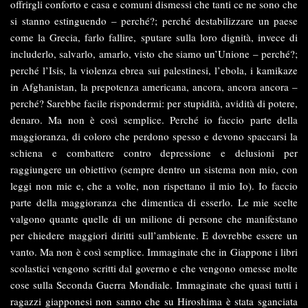
offrirgli conforto e casa e comuni dismessi che tanti ce ne sono che
si stanno estinguendo – perché?; perché destabilizzare un paese
come la Grecia, farlo fallire, sputare sulla loro dignità, invece di
includerlo, salvarlo, amarlo, visto che siamo un’Unione – perché?;
perché l’Isis, la violenza ebrea sui palestinesi, l’ebola, i kamikaze
in Afghanistan, la prepotenza americana, ancora, ancora ancora –
perché? Sarebbe facile rispondermi: per stupidità, avidità di potere,
denaro. Ma non è così semplice. Perché io faccio parte della
maggioranza, di coloro che perdono spesso e devono spaccarsi la
schiena e combattere contro depressione e delusioni per
raggiungere un obiettivo (sempre dentro un sistema non mio, con
leggi non mie e, che a volte, non rispettano il mio Io). Io faccio
parte della maggioranza che dimentica di esserlo. Le mie scelte
valgono quante quelle di un milione di persone che manifestano
per chiedere maggiori diritti sull’ambiente. E dovrebbe essere un
vanto. Ma non è così semplice. Immaginate che in Giappone i libri
scolastici vengono scritti dal governo e che vengono omesse molte
cose sulla Seconda Guerra Mondiale. Immaginate che quasi tutti i
ragazzi giapponesi non sanno che su Hiroshima è stata sganciata