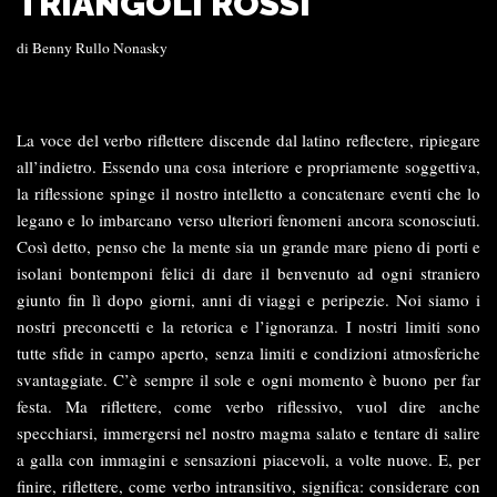
TRIANGOLI ROSSI
di
Benny Rullo Nonasky
La voce del verbo riflettere discende dal latino reflectere, ripiegare
all’indietro. Essendo una cosa interiore e propriamente soggettiva,
la riflessione spinge il nostro intelletto a concatenare eventi che lo
legano e lo imbarcano verso ulteriori fenomeni ancora sconosciuti.
Così detto, penso che la mente sia un grande mare pieno di porti e
isolani bontemponi felici di dare il benvenuto ad ogni straniero
giunto fin lì dopo giorni, anni di viaggi e peripezie. Noi siamo i
nostri preconcetti e la retorica e l’ignoranza. I nostri limiti sono
tutte sfide in campo aperto, senza limiti e condizioni atmosferiche
svantaggiate. C’è sempre il sole e ogni momento è buono per far
festa. Ma riflettere, come verbo riflessivo, vuol dire anche
specchiarsi, immergersi nel nostro magma salato e tentare di salire
a galla con immagini e sensazioni piacevoli, a volte nuove. E, per
finire, riflettere, come verbo intransitivo, significa: considerare con