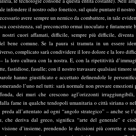
llela, le tecnologie consone a questa entità costante). Nell’amp
le infondere il nostro odio fonetico, sul quale puntare il nostro
ecessario avere sempre un nemico da combattere, in tale eviden
sca coesistenza, sul preconcetto ormai inoculato e fintamente 
nostri cuori affamati, difficile, sempre più difficile, diventa 
el bene comune. Se la paura si tramuta in un essere iden
verso, complicato sarà condividere il loro dolore e la loro diffic
 la loro cultura con la nostra. E, con la ripetitività d’immagi
tte, fastidiose, fasulle; con il nostro travasare qualsiasi timore 
arole hanno giustificato e accettato definendole le personifi
merando l’uno nel tutti: sarà normale non provare emozioni p
fonda, dei muri che crescono agl’orizzonti irraggiungibili
dalla fame in qualche tendopoli umanitaria o città siriana o nel
 preda all’attentato ad ogni “angolo strategico” – anche se l’
a
, che deriva dal greco, significa “arte del generale” e cio
 visione d’insieme, prendendo le decisioni più corrette e san