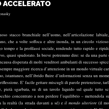
O ACCELERATO
onasky
oso stacco branchiale nell’uomo, nell’articolazione labiale
ano, che a volte soffoca e altre inonda, in un circolo vizioso
 tempo e la profilassi sociale, rendendo tutto rapido e ripi
ivo, quasi spudorato. In breve potremmo dire: se da una parte
ncausa disperata di molti venditori ambulanti di successo spicci
a sempre maggiore ricerca d’attenzione in un mondo virtuale ca
o, istantaneo, nell’ibrido fluire d’informazioni senza un mom
riflessione. E’ facile gettare miscugli di parole pretenziose, tarl
, pietà sgarbata, su di un tavolo liquido sul quale tutto sc
cchio concentrato a non perdere l’equilibrio – mettendola su
a la realtà (la strada davanti a sé) e
il mondo ulteriore
(il mo