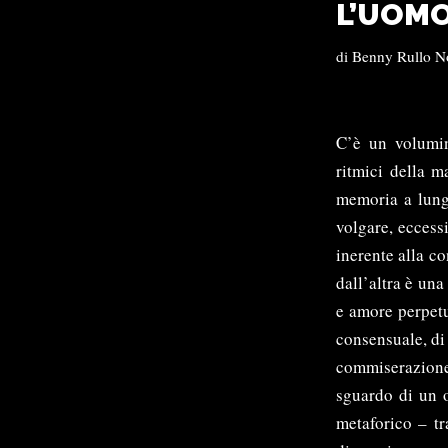
L’UOM
di
Benny Rullo N
C’è un volumin
ritmici della m
memoria a lungo
volgare, eccess
inerente alla co
dall’altra è un
e amore perpetu
consensuale, di 
commiserazione
sguardo di un o
metaforico – tr