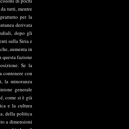
cisioni di pochi
da tutti, mentre
prattutto per la
antanea derivata
diali, dopo gli
ti sulla Siria e
iche, aumenta in
on questa fazione
osizione. Se la
da contenere con
i, la minoranza
pinione generale
hé, come si è già
o comune – il diverbio tra due persone con opinioni diverse. Queste cose potremmo definirle dei giochi di potere che non fanno altro che generare odio e sospetti ovunque, anche quando non succede nulla di rilevante. Una delle cose necessarie sarebbe non estendere la colpa di un singolo individuo – o di un gruppo di persone – a tutta la popolazione o etnia di cui fa parte. Come non succede per l’italiano che ammazza o minaccia un altro italiano, ad esempio, ciò non deve valere per l’arabo o l’indiano o il cinese. Quando parliamo di uomini, principalmente di uomini fuggiti da una guerra, non possiamo e non dovremmo dar loro un valore economico (quanto ci costa, quanto ne guadagniamo). Qui parliamo di sofferenza, di bambini travolti da un dolore che non riescono a comprendere, da donne e uomini che cercano rispetto e dignità (le condizioni basilari per vivere tranquillamente e in serenità col prossimo). Senza pari opportunità ogni uomo si sente legato e sottomesso. Nessuno può comprendere il dolore altrui, ma non per questo lo si può ignorare. La stupidità gratuita che si evince dall’informazione online (il credere al ritrovamento di una sirena o l’infondere incertezza e confusione o la paura con titoli e articoli che hanno solo l’intenzione di attirare il pubblico verso i propri interessi e, di conseguenza, verso le pubblicità che governano i loro e i nostri interessi); la stupidità gratuita che si esibisce su palcoscenici politici e talkshow televisivi; la stupidità gratuita che infonde guerre e sbavature sentimentali, che ci obbliga a scegliere tra il male maggiore o il male minore, ha presa sulle masse perché le masse non si identificano col singolo, troppo prese con l’accelerazione temporale dei nostri pensieri imbottiti di parole e immagini, senza riflessione o opportunità di scambio reali. Ed è qui che nasce l’Uomo Accelerato. Quest’Uomo Accelerato non studia gli angoli in ombra, ma sta al centro della stanza a danzare nell’indistinto svolgere degli eventi. L’Uomo Accelerato deve stare al centro della stanza, dietro a ogni cosa, perché sfugge con lo scivolare di un pollice. Col tempo, l’Uomo Accelerato è stato costretto a non fermarsi e a domand