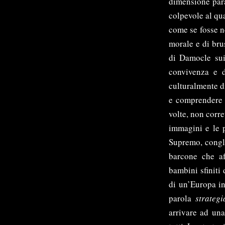
dimensione para
colpevole al qua
come se fosse n
morale e di bru
di Damocle sui 
convivenza e d
culturalmente di
e comprendere –
volte, non corre
immagini e le p
Supremo, conglo
barcone che af
bambini sfiniti 
di un’Europa in
parola
strategi
arrivare ad una