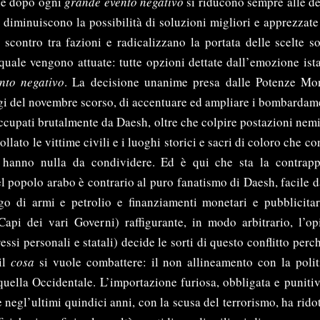
gie dopo ogni
grande evento
negativo
si riducono sempre alle de
 diminuiscono la possibilità di soluzioni migliori e apprezzate 
 scontro tra fazioni e radicalizzano la portata delle scelte so
 quale vengono attuate: tutte opzioni dettate dall’emozione ist
nto negativo
. La decisione unanime presa dalle Potenze Mon
igi del novembre scorso, di accentuare ed ampliare i bombardamen
 occupati brutalmente da Daesh, oltre che colpire postazioni nem
lato le vittime civili e i luoghi storici e sacri di coloro che c
 hanno nulla da condividere. Ed è qui che sta la contrapp
 popolo arabo è contrario al puro fanatismo di Daesh, facile 
go di armi e petrolio e finanziamenti monetari e pubblicitar
Capi dei vari Governi) raffigurante, in modo arbitrario, l’o
ressi personali e statali) decide le sorti di questo conflitto perc
il
cosa
si vuole combattere: il non allineamento con la politica e la cultura predominante: quella Occidentale. L’importazione furiosa, obbligata e punitiva, della politica Occidentale che negl’ultimi quindici anni, con la scusa del terrorismo, ha ridotto a dimensioni orrende e metafisiche i confini e la realtà quotidiana di milioni di persone, senza chiedere il permesso ai diretti interessati, ha generato quel tale fanatismo che oggi spaventa l’intero pianeta. Giustificare il male, aberrando la libertà decisionale di ogni cittadino e governo non allineato, ampliandolo ed esportandolo (come è stato per i Taliban e, ora, Daesh), ha procurato una grossa frattura tra culture, forse non più risanabile. Ciò che si prefiggeva negl’anni novanta – unire eticamente tutti i popoli, eliminare le barriere di genere e di razza, risanare giuridicamente i torti commessi – si è andato a scontrare con una nuova missione colonialista ambientale ed economica. Alimentando il terrore per la perdita della propria identità e della propria autonomia (religiosa, culturale e civile), si è voluto giustificare la chiusura politica e sociale verso un’integrazione che avrebbe – visto il flusso continuo di persone – apportato un consolidamento strutturale ed equilibrato della società multietnica che si è andata a costruire (un evento naturale, essendo le città il nucleo centrale dell’economia e del lavoro). Ghettizzare e delimitare lo straniero, rendendolo inferiore, come una condizione giusta da sopportare essendo non-figlio del paese d’arrivo o figlio di un paese non-amico, come se le persone fossero sempre in transito o assassini imbottiti di tritolo, in un continuo girovagare prima della morte, ha reso instabile quel processo di mediazione che tra due persone regna solo con pari diritti. Ghettizzare e delimitare, trattandoli come bestie inferiori, scatena reazioni e turbolenze, spesso non consone e violente che, se da un lato sono imprevedibili e non giustificabili sul piano del diritto pubblico, possono avere sensatezza – per il prigioniero – nel contesto indecente e di ribellione dal quale l’insoddisfatto cerca di fuggire. La colpa non sta nell’accusato, ma nel giudice che tenta di privarlo dei suoi diritti civili e umani. L’accoglienza non è merce rara da vendere: l’accoglienza è l’unico modo per non alimentare situazioni inospitali né per il residente né per lo straniero che arriva, già, da un contesto di guerra, soprusi, prigioni e fame. Oltre l’accoglienza, va di pari passo l’integrazione: far sì che tutti quanti abbiano le stesse opportunità di vivere degnamente con gli stessi diritti e gli stessi doveri davanti agl’altri e alla legge. Nessuno deve essere superiore o costringere qualcuno ad essere in difetto. Tutto questo, però, rientra nella sfera dell’utopia, in quel qualcosa che non si realizza perché non ha alcun risvolto politico (di voto) e di guadagno (ci sono solo spese). Inoltre non è facile per il cittadino accettare che, da un momento all’altro, qualcuno inferiore a lui, in termini di possibilità, possieda i suoi identici poteri – o, nel breve periodo, superarli (il contributo per la sopravvivenza minima; casa, vestiti, telefono, cibo). La disparità che si frappone tra i due contendenti, il residente e lo straniero, nasce da una disinformazione scaturita da anni di cattiva politica, mirata alla restrizione del possesso e del desiderio, da un deperimento culturale (meno fondi alla scuola e alla ricerca) e dal populismo becero, che colpisce lo stomaco dell’interessato, portato a essere vittima perenne in quella restrizione di possesso e desiderio non appagato per vari fattori inopportuni. Inoltre, puntare il dito contro coloro che non possono difendersi (loro che cercano esattamente la tutela e la salvaguardia che lo Stato di appartenenza non ha saputo offrirgli) è un surrogato malsano generato dall’incapacità di andare contro il sistema e la politica che non li aggrada (cosa che, invece, non avviene allo straniero: lui lotta per conquistare i suoi diritti), facendo sì che l’inferiorità si autoalimenti ad ogni nuova fase di tentata politica solidale. Il populismo becero, facile da riscontrare nei giornali più nazionalisti e nel marasma d’internet, tra comici improvvisati intellettuali e intellettuali dispersi nel proprio disinteresse sociale, contribuisce ed aumenta la divisione tra le controparti, portando la sfera dell’attenzione solo verso la fazione dominante (autoctona) ed enfatizzando oltre misura eventi ridicoli o superficiali. Un esempio è ciò che è avvenuto a Vignola, un piccolo paese del modenese, dopo che quattro persone magrebine di religione musulmana hanno fermato dei ragazzini di sedici anni chiedendogli se credessero in Allah o se fossero cristiani. Quest’ultimi hanno risposto che non credevano in nessun Dio e, subito dopo questa affermazione, i magrebini li hanno lasciati andare – forse ridendo, forse compiendo gesti riconducibili ad una decapitazione e, forse, sparando in aria colpi con la scacciacani. I ragazzi spaventati, la sera stessa, hanno denunciato l’accaduto e dopo che alcuni giornali locali hanno evidenziato l’accaduto, subito dopo, i quattro accusati dell’aggressione si sono recati spontaneamente alla centrale di polizia, chiedendo scusa e dicendo che <<era solo uno scherzo, avevamo alzato un po’ il gomito a tavola>>. Bene. Non è successo niente effettivamente. Non c’è stata violenza, nessun contatto fisico o verbale (chiedere a quale religione si appartiene non è un reato né una violazione punibile; sarebbe insensato). Forse è stato ingiusto il simulare una decapitazione, soprattutto in un contesto storico come il nostro, carico di violenza simile in diverse parti del mondo. Però, non è successo niente effettivamente. Bene: questa vicenda, invece, ha fatto scaturire diverse reazioni rabbiose controproducenti. Ecco il titolo di un giornale locale: “Vignola, ragazzi minacciati con domande su fede in Allah e spari: ‘Uno scherzo’”. Oltre l’uso sgrammaticato dell’italiano, da queste poche parole si evince che i ragazzi sono stati minacciati – cosa che non è avvenuta – e che ci siano stati degli spari – una pistola? sono stati uccisi? per uno scherzo? Le prime reazione sono state tutte razziste e minatorie. Politici che chiedevano l’allontanamento di tutta la comunità araba dal paese, fiaccolata in sostegno dei ragazzini minacciati (come se fossero morti), mai più moschee, ext. ext. La lega ha addirittura definito l’accaduto come “una finta esecuzione terroristica”. Questa stupidità gratuita ha un potere. Le parole hanno delle conseguenze. Rendere un fatto così irrisorio, in un contesto, ripeto, dove non è successo nulla e dove nel mondo succede ovunque, un evento che – ogni volta che accade – stigmatizza tutti gli altri, li racchiude e li ingrandisce, non vuole fare altro che minare la convivenza comune per una questione individuale (frustrazione) o partitica. Questa stupidità gratuita può portare l’accusato a fuggire dalle sue responsabilità, a nascondersi, perché, anche se si costituisce e giustifica il danno, comunque verrà punito o denigrato. Questa stupidità è di facili costumi, entra direttamente nell’uomo perché raccoglie le sue debolezze, i suoi problemi basilari (la casa, i vestiti, il telefono, il cibo), le sue paure recenti (la radicalizzazione islamica, l’attentato) e quelle radicalizzate nel tempo (il ladro che ruba in casa, la perdita del lavoro, la diffidenza politica). Non ci rendiamo conto che le mafie, la violenza sulle donne e sui bambini, “l’amore” e la povertà, uccidono, singolarmente, in un anno, più persone di un attentato religioso – e sono molto più comuni, giornaliere. Ciò che si fa è scaricare le dinamiche negative su situazioni irrisolvibili come l’imprevedibilità di una situazione sporadica – come il terrore verso un attentato – 