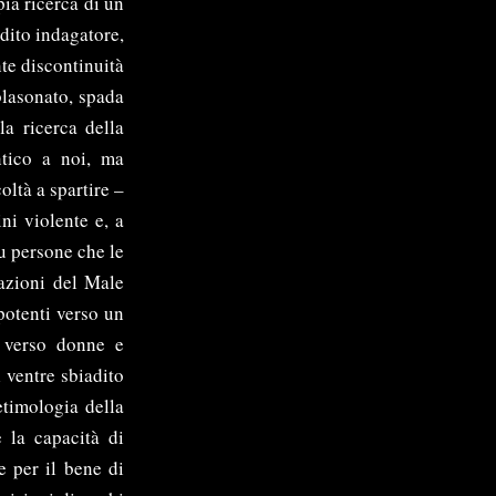
ia ricerca di un
 dito indagatore,
te discontinuità
blasonato, spada
la ricerca della
tico a noi, ma
oltà a spartire –
ni violente e, a
su persone che le
cazioni del Male
otenti verso un
, verso donne e
 ventre sbiadito
etimologia della
è la capacità di
e per il bene di