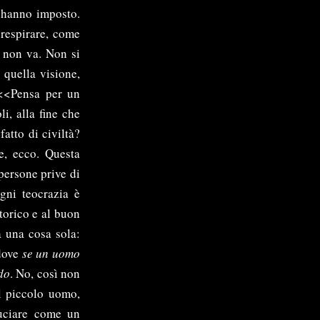
o hanno imposto.
 respirare, come
 non va. Non si
 quella visione,
. <<Pensa per un
li, alla fine che
atto di civiltà?
e, ecco. Questa
persone prive di
gni teocrazia è
torico e al buon
a una cosa sola:
 dove
se un uomo
do
. No, così non
l piccolo uomo,
ruciare come un