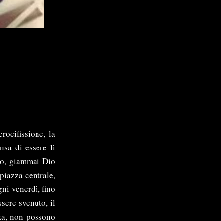
rocifissione, la
nsa di essere lì
no, giammai Dio
 piazza centrale,
gni venerdì, fino
ssere svenuto, il
zza, non possono