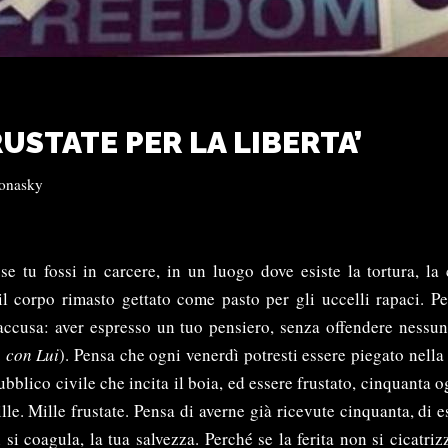
RUSTATE PER LA LIBERTA’
onasky
se tu fossi in carcere, in un luogo dove esiste la tortura, la c
il corpo rimasto gettato come pasto per gli uccelli rapaci. Pe
accusa: aver espresso un tuo pensiero, senza offendere nessu
a con Lui
). Pensa che ogni venerdì potresti essere piegato nella
bblico civile che incita il boia, ed essere frustato, cinquanta o
lle. Mille frustate. Pensa di averne già ricevute cinquanta, di e
si coagula, la tua salvezza. Perché se la ferita non si cicatri