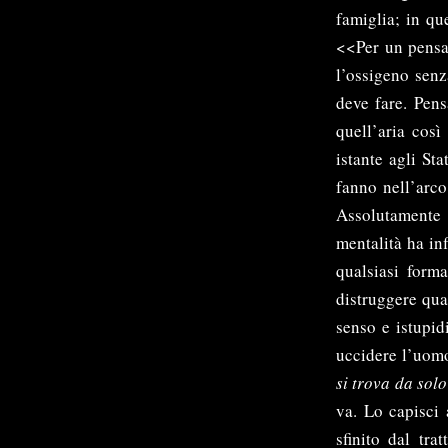
famiglia; in qu
<<Per un pensat
l’ossigeno senz
deve fare. Pens
quell’aria così
istante agli Sta
fanno nell’arco 
Assolutamente 
mentalità ha inf
qualsiasi forma
distruggere qua
senso e istupid
uccidere l’uomo
si trova da sol
va. Lo capisci
sfinito dal tra