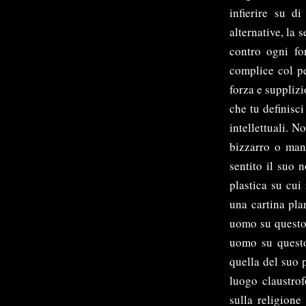
infierire su di
alternative, la 
contro ogni fo
complice col pe
forza e supplizi
che tu definisci
intellettuali. N
bizzarro o man
sentito il suo n
plastica su cui
una cartina pla
uomo su questo 
uomo su questo 
quella del suo 
luogo claustrof
sulla religione