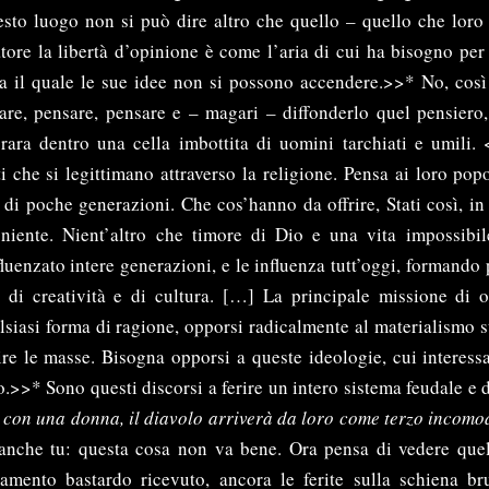
esto luogo non si può dire altro che quello – quello che lor
ore la libertà d’opinione è come l’aria di cui ha bisogno per
a il quale le sue idee non si possono accendere.>>* No, così
are, pensare, pensare e – magari – diffonderlo quel pensiero,
 rara dentro una cella imbottita di uomini tarchiati e umili
ti che si legittimano attraverso la religione. Pensa ai loro popo
di poche generazioni. Che cos’hanno da offrire, Stati così, in f
niente. Nient’altro che timore di Dio e una vita impossibil
luenzato intere generazioni, e le influenza tutt’oggi, formando 
 di creatività e di cultura. […] La principale missione di o
lsiasi forma di ragione, opporsi radicalmente al materialismo s
ire le masse. Bisogna opporsi a queste ideologie, cui interess
.>>* Sono questi discorsi a ferire un intero sistema feudale e
o con una donna, il diavolo arriverà da loro come terzo incomo
 anche tu: questa cosa non va bene. Ora pensa di vedere que
ttamento bastardo ricevuto, ancora le ferite sulla schiena b