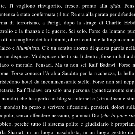
 te. Ti vogliono rinvigorito, fresco, pronto alla
sfida
. Pens
sentenza è stata confermata (il tuo Re era alla parata per difender
rma di terrorismo, a Parigi, dopo la strage di Charlie Hebd
trolio e la finanza e le guerre. Sei solo. Forse da lontano puo
o di tua moglie e dei tuoi bimbi, oltre i confini e la lingua comu
 laico e
illuminista
. C’è un sentito ritorno di questa parola nel
on mi dispiace. Mi dispiace che tu sia lì dentro, forse in balia 
iaco o mortale. Pensaci. Ma tu non sei Raif Badawi. Forse 
ome. Forse conosci l’Arabia Saudita per la ricchezza, la bella v
 risiedono hotel da incommensurate stelle. Forse non sai nepp
netaria. Raif Badawi era solo una persona (geneticamente simi
mondo) che ha aperto un blog su internet e (virtualmente simi
mondo) ha preso a scrivere riflessioni, pensieri, dolori sull
popolo; senza offendere nessuno, giammai Dio (
che la pace si
obico, perché tutto il sistema polito e giudiziario è propria
 (la Sharia); in un luogo maschilista; in un luogo gestito d