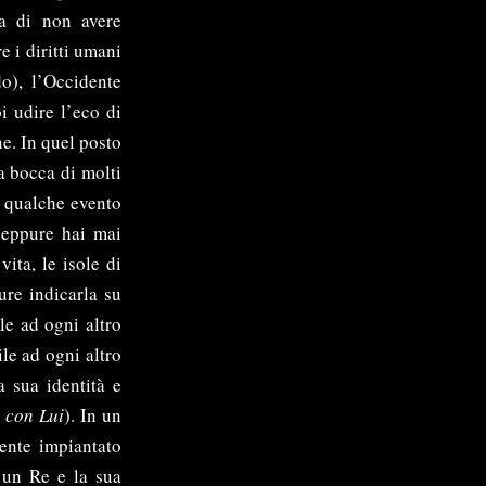
a di non avere
e i diritti umani
o), l’Occidente
i udire l’eco di
ne. In quel posto
la bocca di molti
di qualche evento
neppure hai mai
ita, le isole di
ure indicarla su
le ad ogni altro
le ad ogni altro
a sua identità e
a con Lui
). In un
mente impiantato
a un Re e la sua