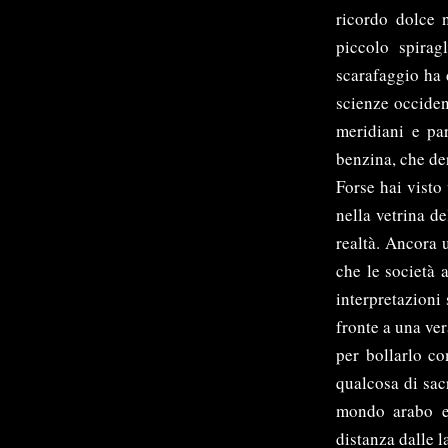
ricordo dolce n
piccolo spirag
scarafaggio ha d
scienze occiden
meridiani e par
benzina, che der
Forse hai visto
nella vetrina de
realtà. Ancora u
che le società 
interpretazioni 
fronte a una ver
per bollarlo c
qualcosa di sac
mondo arabo em
distanza dalle 