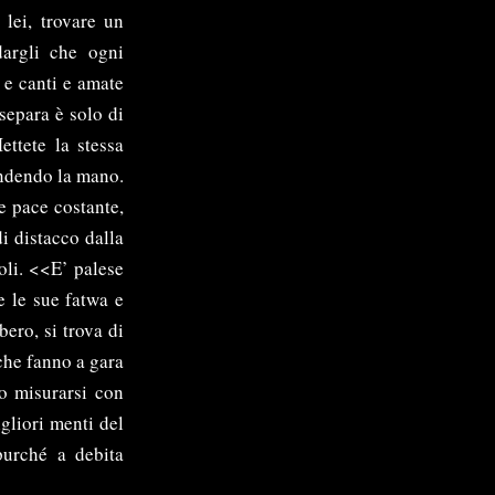
 lei, trovare un
dargli che ogni
e e canti e amate
separa è solo di
ettete la stessa
tendendo la mano.
e pace costante,
di distacco dalla
coli. <<E’ palese
e le sue fatwa e
bero, si trova di
che fanno a gara
o misurarsi con
gliori menti del
purché a debita