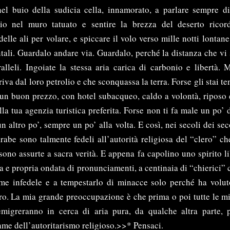
el buio della sudicia cella, innamorato, a parlare sempre di
lio nel muro tatuato e sentire la brezza del deserto ricor
elle ali per volare, e spiccare il volo verso mille notti lontan
tali. Guardalo andare via. Guardalo, perché la distanza che vi 
alleli. Ingoiate la stessa aria carica di carbonio e libertà. M
iva dal loro petrolio e che sconquassa la terra. Forse gli stai 
 un buon prezzo, con hotel subacqueo, caldo a volontà, riposo 
lla tua agenzia turistica preferita. Forse non ti fa male un po’ 
n altro po’, sempre un po’ alla volta. E così, nei secoli dei se
arabe sono talmente fedeli all’autorità religiosa del “clero” ch
sono assurte a sacra verità. E appena fa capolino uno spirito li
a e propria ondata di pronunciamenti, a centinaia di “chierici” 
ome infedele e a tempestarlo di minacce solo perché ha volut
ro. La mia grande preoccupazione è che prima o poi tutte le mi
igreranno in cerca di aria pura, da qualche altra parte, 
lame dell’autoritarismo religioso.>>* Pensaci.