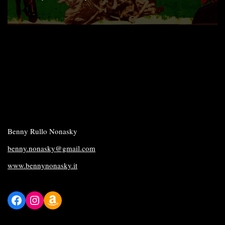
Benny Rullo Nonasky
benny.nonasky@gmail.com
www.bennynonasky.it