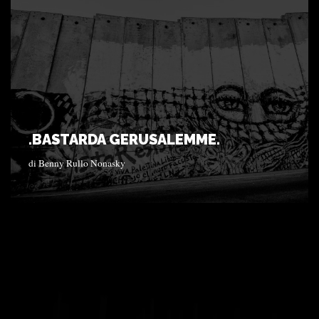
.BASTARDA GERUSALEMME.
di
Benny Rullo Nonasky