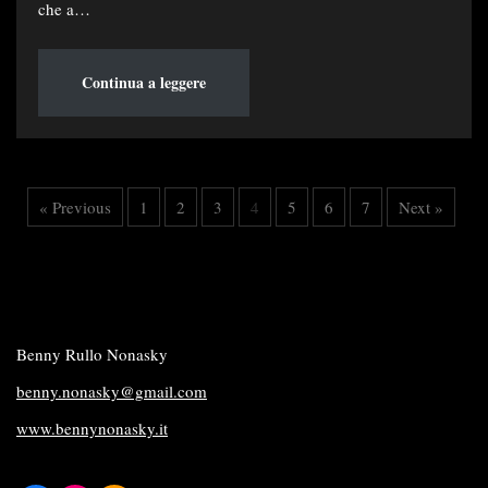
che a…
Continua a leggere
« Previous
1
2
3
4
5
6
7
Next »
Benny Rullo Nonasky
benny.nonasky@gmail.com
www.bennynonasky.it