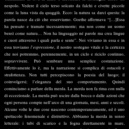
nespolo. Vedere il cielo terso solcato da falchi e civette piccole
come la luna vista da quaggiù. Ecco: la natura sa darci questa: la
parola nasce da ciò che osserviamo. Goethe affermava “[…]Essa
ha pensato e tramato incessantemente; ma non come un uomo
bensì come natura… Non ha linguaggio né parole ma crea lingue
e cuori attraverso i quali parla e sente”. Noi viviamo in essa e in
essa troviamo
l’espressione
, il nostro sostegno vitale e la certezza
che noi potremmo, perennemente, in un ciclo e riciclo continuo,
sopravvivere. Può sembrare una semplice costatazione.
Effettivamente lo è, ma la narrazione si complica di ostacoli e
strafottenza. Non tutti percepiscono la poesia del luogo; il
coinvolgersi; l’eleganza del suo comportamento. Quindi
cominciamo a parlare della merda. La merda non fa rima con nulla
di eccezionale. La merda può uscire dalla bocca o dalle azioni che
ogni persona compie nell’arco di una giornata, mesi, anni e secoli.
Alcune volte le due cose nascono contemporaneamente, ed è uno
spettacolo fenomenale e distruttivo. Abbiamo la merda in senso
letterale: i tubi di scarico e la fogna direttamente in mare,