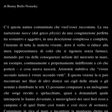
di
Benny Rullo Nonasky
C’è questa natura contaminata che vuol’esser raccontata. La sua
narrazione
nasce
(dal greco
physis
) da una congiunzione perfetta
tra sostantivi e aggettivi, in una descrizione complessa e completa,
l’insieme di tutta la materia vivente, dove il verbo si riduce alla
mera rappresentanza di colei che si rigenera senza farmaci,
mutando per via delle conseguenze nefaste del mercurio in mare,
un esempio, continuamente e perpetuamente indifferente a ciò che
porterà – e cosa nuova nascerà. Aristotele stabiliva che “vivere
secondo natura è vivere secondo virtù”. E questa visione la si può
riscontrare nei filari di ulivi distesi sui cigli delle strade e gli
uomini a distribuire le reti. Ci possiamo comparare a un melograno
che sorge ruvido e spelacchiato, quasi a domandarti quale
intemperie lo hanno devastato, e meravigliarsi dei suoi fiori rossi a
campana e di quel frutto così tondo e così ricco di sostanza.
Camminare in riva al mare e incontrare la montagna dietro un